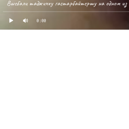
Выебали таджичку гастарбайтершу на одном из 
0:00